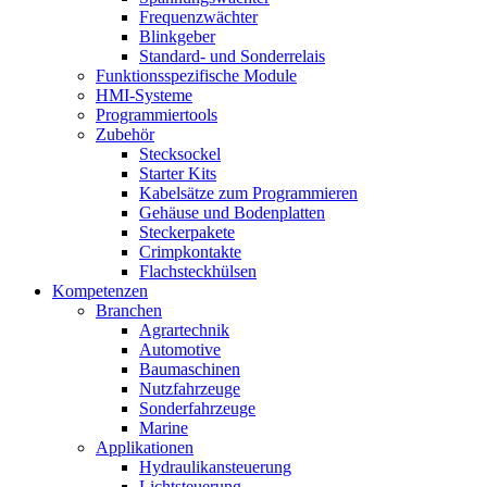
Frequenzwächter
Blinkgeber
Standard- und Sonderrelais
Funktionsspezifische Module
HMI-Systeme
Programmiertools
Zubehör
Stecksockel
Starter Kits
Kabelsätze zum Programmieren
Gehäuse und Bodenplatten
Steckerpakete
Crimpkontakte
Flachsteckhülsen
Kompetenzen
Branchen
Agrartechnik
Automotive
Baumaschinen
Nutzfahrzeuge
Sonderfahrzeuge
Marine
Applikationen
Hydraulikansteuerung
Lichtsteuerung