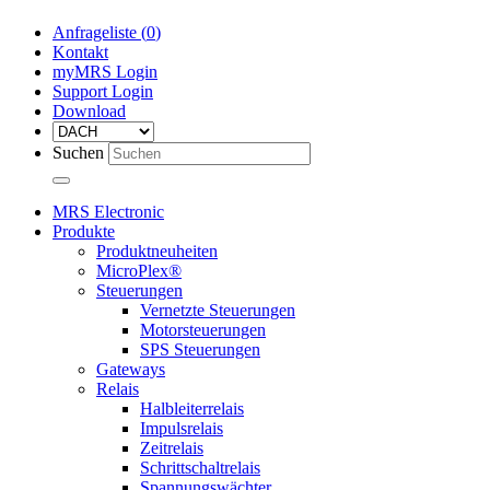
Anfrageliste (
0
)
Kontakt
myMRS Login
Support Login
Download
Suchen
MRS Electronic
Produkte
Produktneuheiten
MicroPlex®
Steuerungen
Vernetzte Steuerungen
Motorsteuerungen
SPS Steuerungen
Gateways
Relais
Halbleiterrelais
Impulsrelais
Zeitrelais
Schrittschaltrelais
Spannungswächter