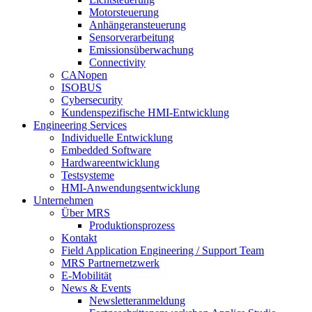
Motorsteuerung
Anhängeransteuerung
Sensorverarbeitung
Emissionsüberwachung
Connectivity
CANopen
ISOBUS
Cybersecurity
Kundenspezifische HMI-Entwicklung
Engineering Services
Individuelle Entwicklung
Embedded Software
Hardwareentwicklung
Testsysteme
HMI-Anwendungsentwicklung
Unternehmen
Über MRS
Produktionsprozess
Kontakt
Field Application Engineering / Support Team
MRS Partnernetzwerk
E-Mobilität
News & Events
Newsletteranmeldung