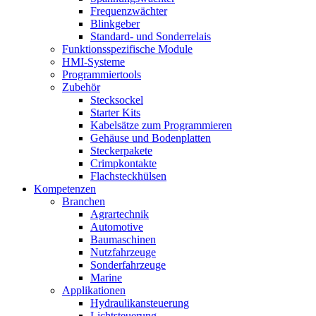
Frequenzwächter
Blinkgeber
Standard- und Sonderrelais
Funktionsspezifische Module
HMI-Systeme
Programmiertools
Zubehör
Stecksockel
Starter Kits
Kabelsätze zum Programmieren
Gehäuse und Bodenplatten
Steckerpakete
Crimpkontakte
Flachsteckhülsen
Kompetenzen
Branchen
Agrartechnik
Automotive
Baumaschinen
Nutzfahrzeuge
Sonderfahrzeuge
Marine
Applikationen
Hydraulikansteuerung
Lichtsteuerung