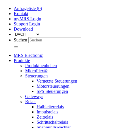
Anfrageliste (
0
)
Kontakt
myMRS Login
Support Login
Download
Suchen
MRS Electronic
Produkte
Produktneuheiten
MicroPlex®
Steuerungen
Vernetzte Steuerungen
Motorsteuerungen
SPS Steuerungen
Gateways
Relais
Halbleiterrelais
Impulsrelais
Zeitrelais
Schrittschaltrelais
Spannungswächter