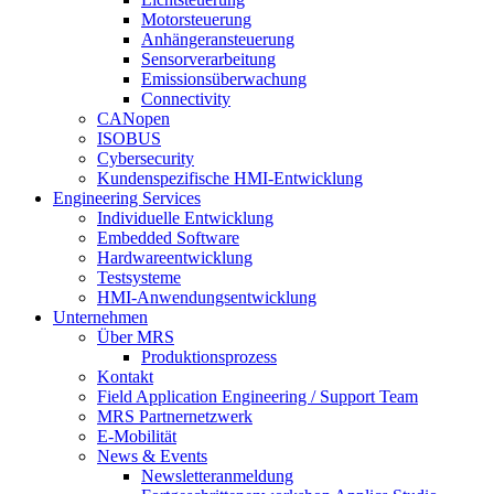
Motorsteuerung
Anhängeransteuerung
Sensorverarbeitung
Emissionsüberwachung
Connectivity
CANopen
ISOBUS
Cybersecurity
Kundenspezifische HMI-Entwicklung
Engineering Services
Individuelle Entwicklung
Embedded Software
Hardwareentwicklung
Testsysteme
HMI-Anwendungsentwicklung
Unternehmen
Über MRS
Produktionsprozess
Kontakt
Field Application Engineering / Support Team
MRS Partnernetzwerk
E-Mobilität
News & Events
Newsletteranmeldung