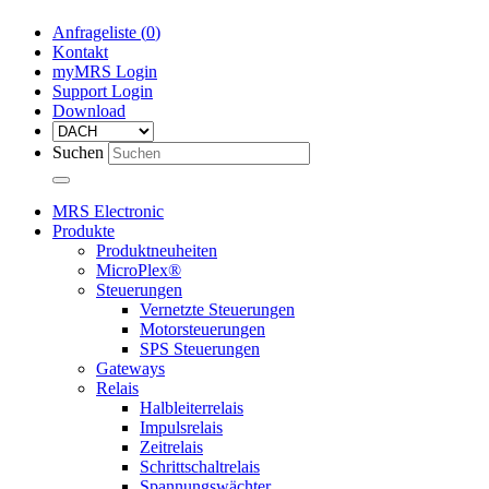
Anfrageliste (
0
)
Kontakt
myMRS Login
Support Login
Download
Suchen
MRS Electronic
Produkte
Produktneuheiten
MicroPlex®
Steuerungen
Vernetzte Steuerungen
Motorsteuerungen
SPS Steuerungen
Gateways
Relais
Halbleiterrelais
Impulsrelais
Zeitrelais
Schrittschaltrelais
Spannungswächter