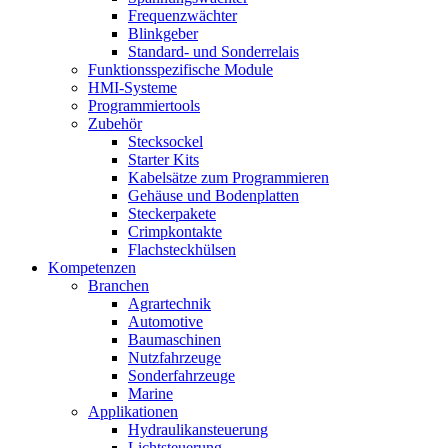
Frequenzwächter
Blinkgeber
Standard- und Sonderrelais
Funktionsspezifische Module
HMI-Systeme
Programmiertools
Zubehör
Stecksockel
Starter Kits
Kabelsätze zum Programmieren
Gehäuse und Bodenplatten
Steckerpakete
Crimpkontakte
Flachsteckhülsen
Kompetenzen
Branchen
Agrartechnik
Automotive
Baumaschinen
Nutzfahrzeuge
Sonderfahrzeuge
Marine
Applikationen
Hydraulikansteuerung
Lichtsteuerung