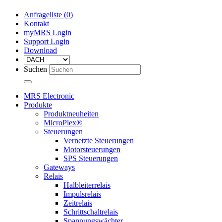
Anfrageliste (
0
)
Kontakt
myMRS Login
Support Login
Download
Suchen
MRS Electronic
Produkte
Produktneuheiten
MicroPlex®
Steuerungen
Vernetzte Steuerungen
Motorsteuerungen
SPS Steuerungen
Gateways
Relais
Halbleiterrelais
Impulsrelais
Zeitrelais
Schrittschaltrelais
Spannungswächter