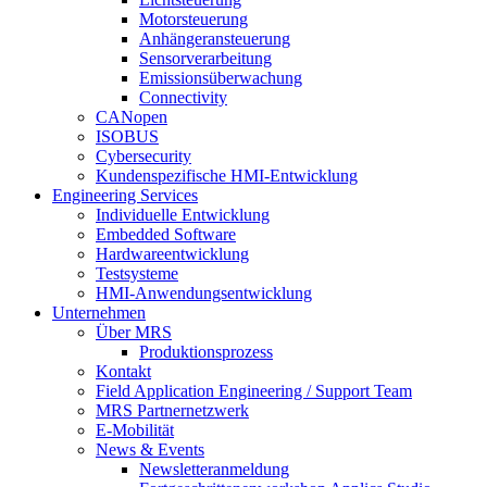
Motorsteuerung
Anhängeransteuerung
Sensorverarbeitung
Emissionsüberwachung
Connectivity
CANopen
ISOBUS
Cybersecurity
Kundenspezifische HMI-Entwicklung
Engineering Services
Individuelle Entwicklung
Embedded Software
Hardwareentwicklung
Testsysteme
HMI-Anwendungsentwicklung
Unternehmen
Über MRS
Produktionsprozess
Kontakt
Field Application Engineering / Support Team
MRS Partnernetzwerk
E-Mobilität
News & Events
Newsletteranmeldung