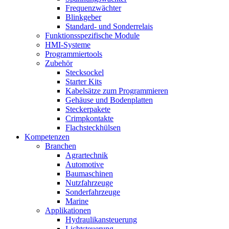
Frequenzwächter
Blinkgeber
Standard- und Sonderrelais
Funktionsspezifische Module
HMI-Systeme
Programmiertools
Zubehör
Stecksockel
Starter Kits
Kabelsätze zum Programmieren
Gehäuse und Bodenplatten
Steckerpakete
Crimpkontakte
Flachsteckhülsen
Kompetenzen
Branchen
Agrartechnik
Automotive
Baumaschinen
Nutzfahrzeuge
Sonderfahrzeuge
Marine
Applikationen
Hydraulikansteuerung
Lichtsteuerung