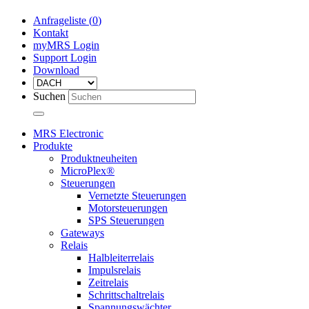
Anfrageliste (
0
)
Kontakt
myMRS Login
Support Login
Download
Suchen
MRS Electronic
Produkte
Produktneuheiten
MicroPlex®
Steuerungen
Vernetzte Steuerungen
Motorsteuerungen
SPS Steuerungen
Gateways
Relais
Halbleiterrelais
Impulsrelais
Zeitrelais
Schrittschaltrelais
Spannungswächter