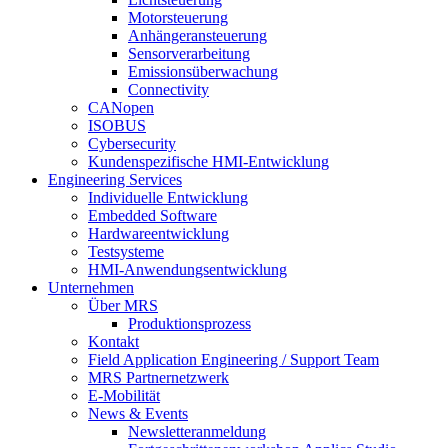
Motorsteuerung
Anhängeransteuerung
Sensorverarbeitung
Emissionsüberwachung
Connectivity
CANopen
ISOBUS
Cybersecurity
Kundenspezifische HMI-Entwicklung
Engineering Services
Individuelle Entwicklung
Embedded Software
Hardwareentwicklung
Testsysteme
HMI-Anwendungsentwicklung
Unternehmen
Über MRS
Produktionsprozess
Kontakt
Field Application Engineering / Support Team
MRS Partnernetzwerk
E-Mobilität
News & Events
Newsletteranmeldung