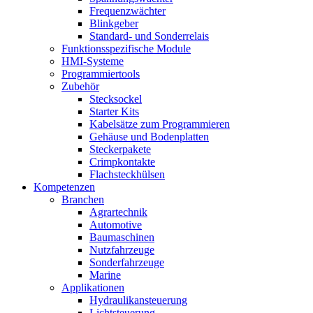
Frequenzwächter
Blinkgeber
Standard- und Sonderrelais
Funktionsspezifische Module
HMI-Systeme
Programmiertools
Zubehör
Stecksockel
Starter Kits
Kabelsätze zum Programmieren
Gehäuse und Bodenplatten
Steckerpakete
Crimpkontakte
Flachsteckhülsen
Kompetenzen
Branchen
Agrartechnik
Automotive
Baumaschinen
Nutzfahrzeuge
Sonderfahrzeuge
Marine
Applikationen
Hydraulikansteuerung
Lichtsteuerung