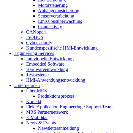
Motorsteuerung
Anhängeransteuerung
Sensorverarbeitung
Emissionsüberwachung
Connectivity
CANopen
ISOBUS
Cybersecurity
Kundenspezifische HMI-Entwicklung
Engineering Services
Individuelle Entwicklung
Embedded Software
Hardwareentwicklung
Testsysteme
HMI-Anwendungsentwicklung
Unternehmen
Über MRS
Produktionsprozess
Kontakt
Field Application Engineering / Support Team
MRS Partnernetzwerk
E-Mobilität
News & Events
Newsletteranmeldung