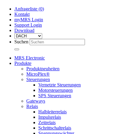
Anfrageliste (
0
)
Kontakt
myMRS Login
Support Login
Download
Suchen
MRS Electronic
Produkte
Produktneuheiten
MicroPlex®
Steuerungen
Vernetzte Steuerungen
Motorsteuerungen
SPS Steuerungen
Gateways
Relais
Halbleiterrelais
Impulsrelais
Zeitrelais
Schrittschaltrelais
Spannungswächter