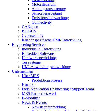
Motorsteuerung
Anhängeransteuerung
Sensorverarbeitung
Emissionsüberwachung
Connectivity
CANopen
ISOBUS
Cybersecurity
Kundenspezifische HMI-Entwicklung
Engineering Services
Individuelle Entwicklung
Embedded Software
Hardwareentwicklung
Testsysteme
HMI-Anwendungsentwicklung
Unternehmen
Über MRS
Produktionsprozess
Kontakt
Field Application Engineering / Support Team
MRS Partnernetzwerk
E-Mobilität
News & Events
Newsletteranmeldung