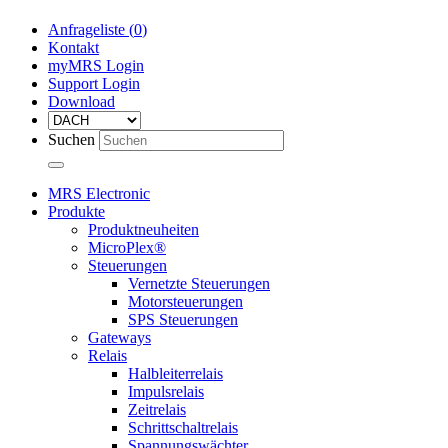
Anfrageliste (
0
)
Kontakt
myMRS Login
Support Login
Download
Suchen
MRS Electronic
Produkte
Produktneuheiten
MicroPlex®
Steuerungen
Vernetzte Steuerungen
Motorsteuerungen
SPS Steuerungen
Gateways
Relais
Halbleiterrelais
Impulsrelais
Zeitrelais
Schrittschaltrelais
Spannungswächter