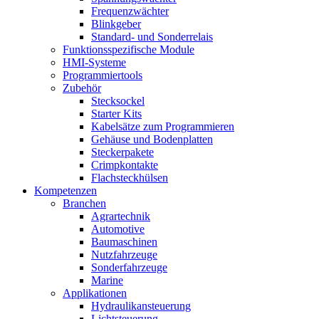
Frequenzwächter
Blinkgeber
Standard- und Sonderrelais
Funktionsspezifische Module
HMI-Systeme
Programmiertools
Zubehör
Stecksockel
Starter Kits
Kabelsätze zum Programmieren
Gehäuse und Bodenplatten
Steckerpakete
Crimpkontakte
Flachsteckhülsen
Kompetenzen
Branchen
Agrartechnik
Automotive
Baumaschinen
Nutzfahrzeuge
Sonderfahrzeuge
Marine
Applikationen
Hydraulikansteuerung
Lichtsteuerung