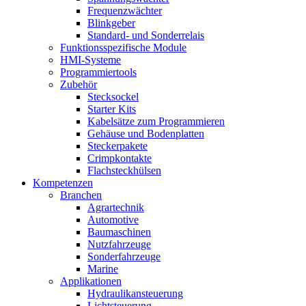
Frequenzwächter
Blinkgeber
Standard- und Sonderrelais
Funktionsspezifische Module
HMI-Systeme
Programmiertools
Zubehör
Stecksockel
Starter Kits
Kabelsätze zum Programmieren
Gehäuse und Bodenplatten
Steckerpakete
Crimpkontakte
Flachsteckhülsen
Kompetenzen
Branchen
Agrartechnik
Automotive
Baumaschinen
Nutzfahrzeuge
Sonderfahrzeuge
Marine
Applikationen
Hydraulikansteuerung
Lichtsteuerung