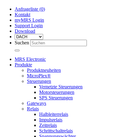
Anfrageliste (
0
)
Kontakt
myMRS Login
Support Login
Download
Suchen
MRS Electronic
Produkte
Produktneuheiten
MicroPlex®
Steuerungen
Vernetzte Steuerungen
Motorsteuerungen
SPS Steuerungen
Gateways
Relais
Halbleiterrelais
Impulsrelais
Zeitrelais
Schrittschaltrelais
Spannungswächter