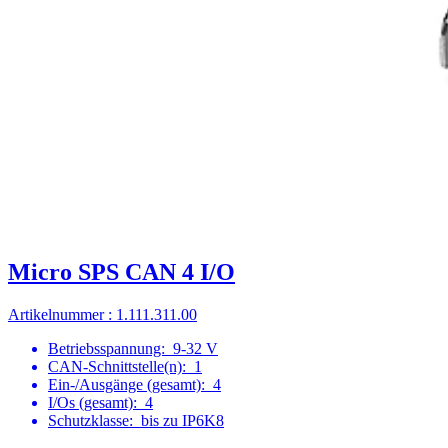
Micro SPS CAN 4 I/O
Artikelnummer : 1.111.311.00
Betriebsspannung:
9-32 V
CAN-Schnittstelle(n):
1
Ein-/Ausgänge (gesamt):
4
I/Os (gesamt):
4
Schutzklasse:
bis zu IP6K8