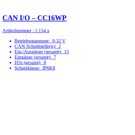
CAN I/O – CC16WP
Artikelnummer : 1.154.x
Betriebsspannung:
9-32 V
CAN-Schnittstelle(n):
2
Ein-/Ausgänge (gesamt):
15
Eingänge (gesamt):
7
I/Os (gesamt):
8
Schutzklasse:
IP6K8