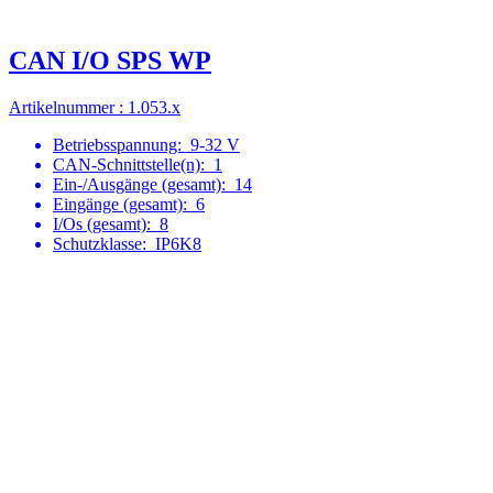
CAN I/O SPS WP
Artikelnummer : 1.053.x
Betriebsspannung:
9-32 V
CAN-Schnittstelle(n):
1
Ein-/Ausgänge (gesamt):
14
Eingänge (gesamt):
6
I/Os (gesamt):
8
Schutzklasse:
IP6K8