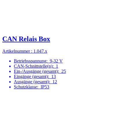
CAN Relais Box
Artikelnummer : 1.047.x
Betriebsspannung:
9-32 V
CAN-Schnittstelle(n):
1
Ein-/Ausgänge (gesamt):
25
Eingänge (gesamt):
13
Ausgänge (gesamt):
12
Schutzklasse:
IP53