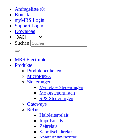
Anfrageliste (
0
)
Kontakt
myMRS Login
Support Login
Download
Suchen
MRS Electronic
Produkte
Produktneuheiten
MicroPlex®
Steuerungen
Vernetzte Steuerungen
Motorsteuerungen
SPS Steuerungen
Gateways
Relais
Halbleiterrelais
Impulsrelais
Zeitrelais
Schrittschaltrelais
Spannungswächter