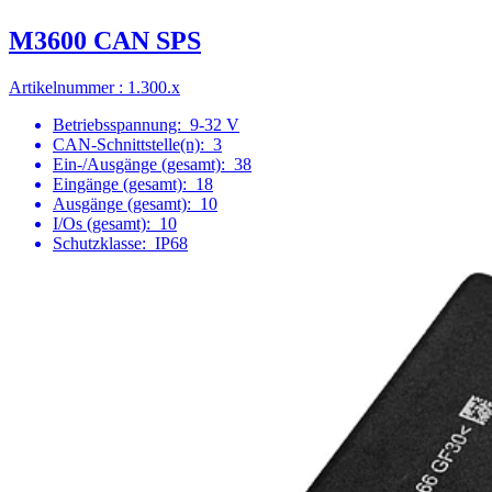
M3600 CAN SPS
Artikelnummer : 1.300.x
Betriebsspannung:
9-32 V
CAN-Schnittstelle(n):
3
Ein-/Ausgänge (gesamt):
38
Eingänge (gesamt):
18
Ausgänge (gesamt):
10
I/Os (gesamt):
10
Schutzklasse:
IP68