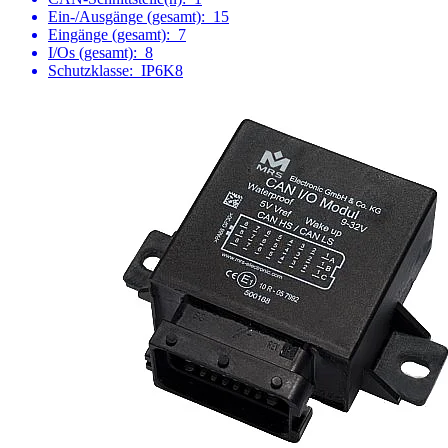
Ein-/Ausgänge (gesamt):
15
Eingänge (gesamt):
7
I/Os (gesamt):
8
Schutzklasse:
IP6K8