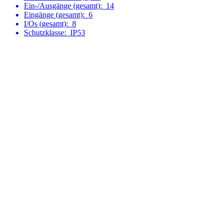
Ein-/Ausgänge (gesamt):
14
Eingänge (gesamt):
6
I/Os (gesamt):
8
Schutzklasse:
IP53