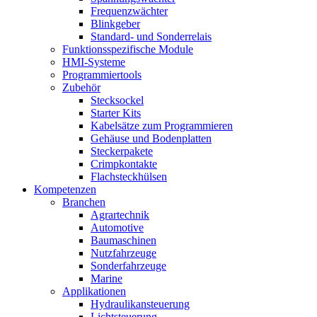
Frequenzwächter
Blinkgeber
Standard- und Sonderrelais
Funktionsspezifische Module
HMI-Systeme
Programmiertools
Zubehör
Stecksockel
Starter Kits
Kabelsätze zum Programmieren
Gehäuse und Bodenplatten
Steckerpakete
Crimpkontakte
Flachsteckhülsen
Kompetenzen
Branchen
Agrartechnik
Automotive
Baumaschinen
Nutzfahrzeuge
Sonderfahrzeuge
Marine
Applikationen
Hydraulikansteuerung
Lichtsteuerung