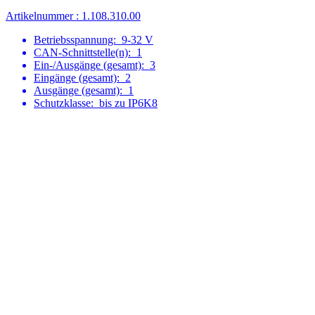
Artikelnummer : 1.108.310.00
Betriebsspannung:
9-32 V
CAN-Schnittstelle(n):
1
Ein-/Ausgänge (gesamt):
3
Eingänge (gesamt):
2
Ausgänge (gesamt):
1
Schutzklasse:
bis zu IP6K8