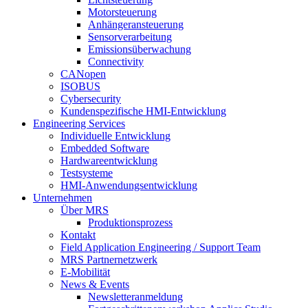
Motorsteuerung
Anhängeransteuerung
Sensorverarbeitung
Emissionsüberwachung
Connectivity
CANopen
ISOBUS
Cybersecurity
Kundenspezifische HMI-Entwicklung
Engineering Services
Individuelle Entwicklung
Embedded Software
Hardwareentwicklung
Testsysteme
HMI-Anwendungsentwicklung
Unternehmen
Über MRS
Produktionsprozess
Kontakt
Field Application Engineering / Support Team
MRS Partnernetzwerk
E-Mobilität
News & Events
Newsletteranmeldung