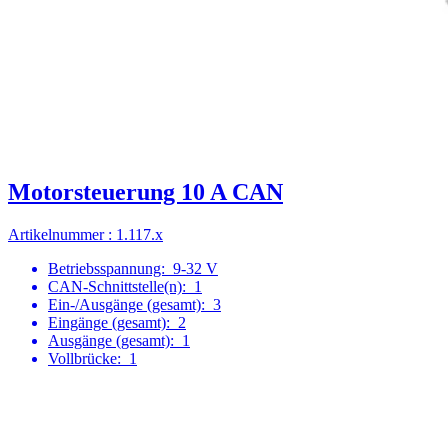
Motorsteuerung 10 A CAN
Artikelnummer : 1.117.x
Betriebsspannung:
9-32 V
CAN-Schnittstelle(n):
1
Ein-/Ausgänge (gesamt):
3
Eingänge (gesamt):
2
Ausgänge (gesamt):
1
Vollbrücke:
1