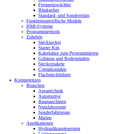
Frequenzwächter
Blinkgeber
Standard- und Sonderrelais
Funktionsspezifische Module
HMI-Systeme
Programmiertools
Zubehör
Stecksockel
Starter Kits
Kabelsätze zum Programmieren
Gehäuse und Bodenplatten
Steckerpakete
Crimpkontakte
Flachsteckhülsen
Kompetenzen
Branchen
Agrartechnik
Automotive
Baumaschinen
Nutzfahrzeuge
Sonderfahrzeuge
Marine
Applikationen
Hydraulikansteuerung
Lichtsteuerung