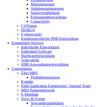
Motorsteuerung
Anhängeransteuerung
Sensorverarbeitung
Emissionsüberwachung
Connectivity
CANopen
ISOBUS
Cybersecurity
Kundenspezifische HMI-Entwicklung
Engineering Services
Individuelle Entwicklung
Embedded Software
Hardwareentwicklung
Testsysteme
HMI-Anwendungsentwicklung
Unternehmen
Über MRS
Produktionsprozess
Kontakt
Field Application Engineering / Support Team
MRS Partnernetzwerk
E-Mobilität
News & Events
Newsletteranmeldung