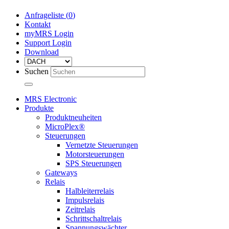
Anfrageliste (
0
)
Kontakt
myMRS Login
Support Login
Download
Suchen
MRS Electronic
Produkte
Produktneuheiten
MicroPlex®
Steuerungen
Vernetzte Steuerungen
Motorsteuerungen
SPS Steuerungen
Gateways
Relais
Halbleiterrelais
Impulsrelais
Zeitrelais
Schrittschaltrelais
Spannungswächter