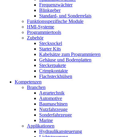
Frequenzwächter
Blinkgeber
Standard- und Sonderrelais
Funktionsspezifische Module
HMI-Systeme
Programmiertools
Zubehör
Stecksockel
Starter Kits
Kabelsätze zum Programmieren
Gehäuse und Bodenplatten
Steckerpakete
Crimpkontakte
Flachsteckhülsen
Kompetenzen
Branchen
Agrartechnik
Automotive
Baumaschinen
Nutzfahrzeuge
Sonderfahrzeuge
Marine
Applikationen
Hydraulikansteuerung
Lichtsteuerung