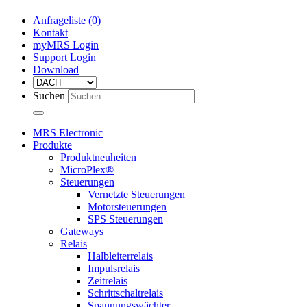
Anfrageliste (
0
)
Kontakt
myMRS Login
Support Login
Download
Suchen
MRS Electronic
Produkte
Produktneuheiten
MicroPlex®
Steuerungen
Vernetzte Steuerungen
Motorsteuerungen
SPS Steuerungen
Gateways
Relais
Halbleiterrelais
Impulsrelais
Zeitrelais
Schrittschaltrelais
Spannungswächter