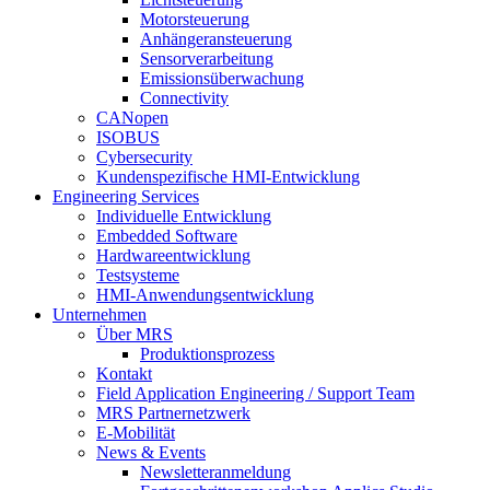
Motorsteuerung
Anhängeransteuerung
Sensorverarbeitung
Emissionsüberwachung
Connectivity
CANopen
ISOBUS
Cybersecurity
Kundenspezifische HMI-Entwicklung
Engineering Services
Individuelle Entwicklung
Embedded Software
Hardwareentwicklung
Testsysteme
HMI-Anwendungsentwicklung
Unternehmen
Über MRS
Produktionsprozess
Kontakt
Field Application Engineering / Support Team
MRS Partnernetzwerk
E-Mobilität
News & Events
Newsletteranmeldung