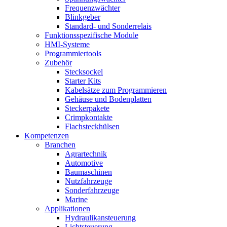
Frequenzwächter
Blinkgeber
Standard- und Sonderrelais
Funktionsspezifische Module
HMI-Systeme
Programmiertools
Zubehör
Stecksockel
Starter Kits
Kabelsätze zum Programmieren
Gehäuse und Bodenplatten
Steckerpakete
Crimpkontakte
Flachsteckhülsen
Kompetenzen
Branchen
Agrartechnik
Automotive
Baumaschinen
Nutzfahrzeuge
Sonderfahrzeuge
Marine
Applikationen
Hydraulikansteuerung
Lichtsteuerung