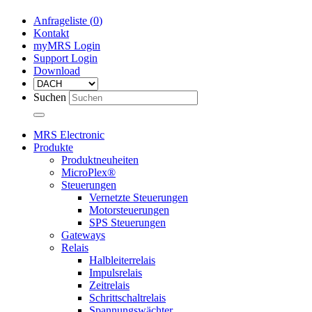
Anfrageliste (
0
)
Kontakt
myMRS Login
Support Login
Download
Suchen
MRS Electronic
Produkte
Produktneuheiten
MicroPlex®
Steuerungen
Vernetzte Steuerungen
Motorsteuerungen
SPS Steuerungen
Gateways
Relais
Halbleiterrelais
Impulsrelais
Zeitrelais
Schrittschaltrelais
Spannungswächter