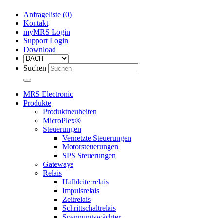
Anfrageliste (
0
)
Kontakt
myMRS Login
Support Login
Download
Suchen
MRS Electronic
Produkte
Produktneuheiten
MicroPlex®
Steuerungen
Vernetzte Steuerungen
Motorsteuerungen
SPS Steuerungen
Gateways
Relais
Halbleiterrelais
Impulsrelais
Zeitrelais
Schrittschaltrelais
Spannungswächter