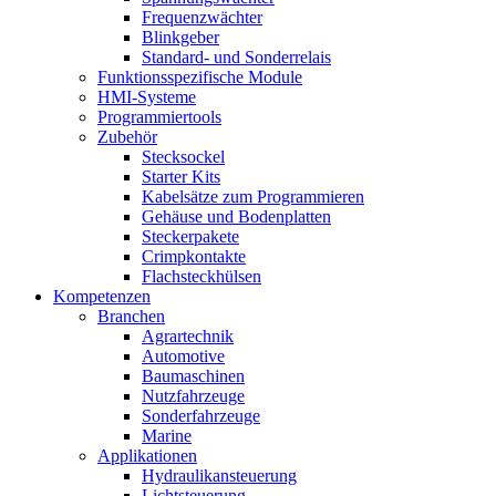
Frequenzwächter
Blinkgeber
Standard- und Sonderrelais
Funktionsspezifische Module
HMI-Systeme
Programmiertools
Zubehör
Stecksockel
Starter Kits
Kabelsätze zum Programmieren
Gehäuse und Bodenplatten
Steckerpakete
Crimpkontakte
Flachsteckhülsen
Kompetenzen
Branchen
Agrartechnik
Automotive
Baumaschinen
Nutzfahrzeuge
Sonderfahrzeuge
Marine
Applikationen
Hydraulikansteuerung
Lichtsteuerung