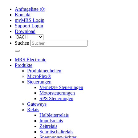
Anfrageliste (
0
)
Kontakt
myMRS Login
Support Login
Download
Suchen
MRS Electronic
Produkte
Produktneuheiten
MicroPlex®
Steuerungen
Vernetzte Steuerungen
Motorsteuerungen
SPS Steuerungen
Gateways
Relais
Halbleiterrelais
Impulsrelais
Zeitrelais
Schrittschaltrelais
Spannungswächter