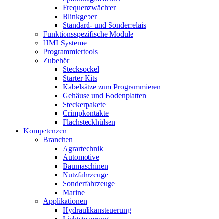
Frequenzwächter
Blinkgeber
Standard- und Sonderrelais
Funktionsspezifische Module
HMI-Systeme
Programmiertools
Zubehör
Stecksockel
Starter Kits
Kabelsätze zum Programmieren
Gehäuse und Bodenplatten
Steckerpakete
Crimpkontakte
Flachsteckhülsen
Kompetenzen
Branchen
Agrartechnik
Automotive
Baumaschinen
Nutzfahrzeuge
Sonderfahrzeuge
Marine
Applikationen
Hydraulikansteuerung
Lichtsteuerung