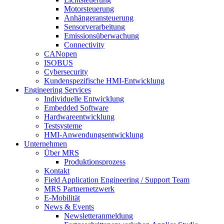
Motorsteuerung
Anhängeransteuerung
Sensorverarbeitung
Emissionsüberwachung
Connectivity
CANopen
ISOBUS
Cybersecurity
Kundenspezifische HMI-Entwicklung
Engineering Services
Individuelle Entwicklung
Embedded Software
Hardwareentwicklung
Testsysteme
HMI-Anwendungsentwicklung
Unternehmen
Über MRS
Produktionsprozess
Kontakt
Field Application Engineering / Support Team
MRS Partnernetzwerk
E-Mobilität
News & Events
Newsletteranmeldung