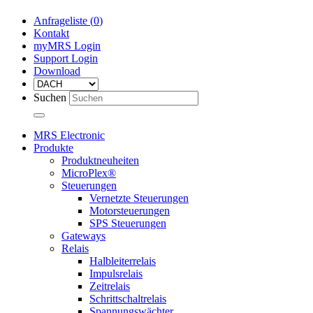
Anfrageliste (
0
)
Kontakt
myMRS Login
Support Login
Download
Suchen
MRS Electronic
Produkte
Produktneuheiten
MicroPlex®
Steuerungen
Vernetzte Steuerungen
Motorsteuerungen
SPS Steuerungen
Gateways
Relais
Halbleiterrelais
Impulsrelais
Zeitrelais
Schrittschaltrelais
Spannungswächter