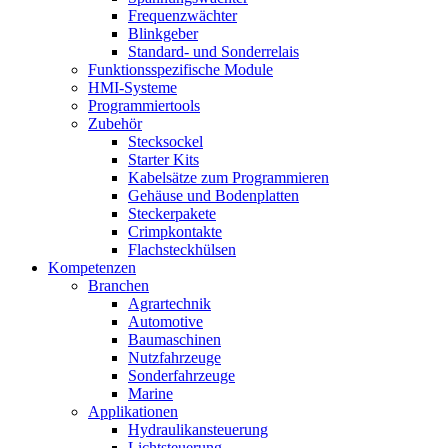
Frequenzwächter
Blinkgeber
Standard- und Sonderrelais
Funktionsspezifische Module
HMI-Systeme
Programmiertools
Zubehör
Stecksockel
Starter Kits
Kabelsätze zum Programmieren
Gehäuse und Bodenplatten
Steckerpakete
Crimpkontakte
Flachsteckhülsen
Kompetenzen
Branchen
Agrartechnik
Automotive
Baumaschinen
Nutzfahrzeuge
Sonderfahrzeuge
Marine
Applikationen
Hydraulikansteuerung
Lichtsteuerung