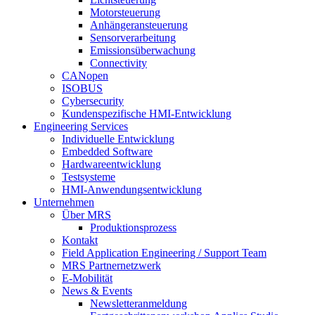
Motorsteuerung
Anhängeransteuerung
Sensorverarbeitung
Emissionsüberwachung
Connectivity
CANopen
ISOBUS
Cybersecurity
Kundenspezifische HMI-Entwicklung
Engineering Services
Individuelle Entwicklung
Embedded Software
Hardwareentwicklung
Testsysteme
HMI-Anwendungsentwicklung
Unternehmen
Über MRS
Produktionsprozess
Kontakt
Field Application Engineering / Support Team
MRS Partnernetzwerk
E-Mobilität
News & Events
Newsletteranmeldung