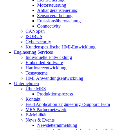
Motorsteuerung
Anhängeransteuerung
Sensorverarbeitung
Emissionsüberwachung
Connectivity
CANopen
ISOBUS
Cybersecurity
Kundenspezifische HMI-Entwicklung
Engineering Services
Individuelle Entwicklung
Embedded Software
Hardwareentwicklung
Testsysteme
HMI-Anwendungsentwicklung
Unternehmen
Über MRS
Produktionsprozess
Kontakt
Field Application Engineering / Support Team
MRS Partnernetzwerk
E-Mobilität
News & Events
Newsletteranmeldung