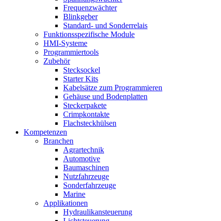
Frequenzwächter
Blinkgeber
Standard- und Sonderrelais
Funktionsspezifische Module
HMI-Systeme
Programmiertools
Zubehör
Stecksockel
Starter Kits
Kabelsätze zum Programmieren
Gehäuse und Bodenplatten
Steckerpakete
Crimpkontakte
Flachsteckhülsen
Kompetenzen
Branchen
Agrartechnik
Automotive
Baumaschinen
Nutzfahrzeuge
Sonderfahrzeuge
Marine
Applikationen
Hydraulikansteuerung
Lichtsteuerung