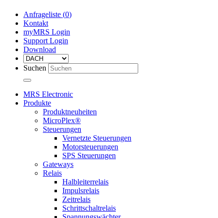
Anfrageliste (
0
)
Kontakt
myMRS Login
Support Login
Download
Suchen
MRS Electronic
Produkte
Produktneuheiten
MicroPlex®
Steuerungen
Vernetzte Steuerungen
Motorsteuerungen
SPS Steuerungen
Gateways
Relais
Halbleiterrelais
Impulsrelais
Zeitrelais
Schrittschaltrelais
Spannungswächter