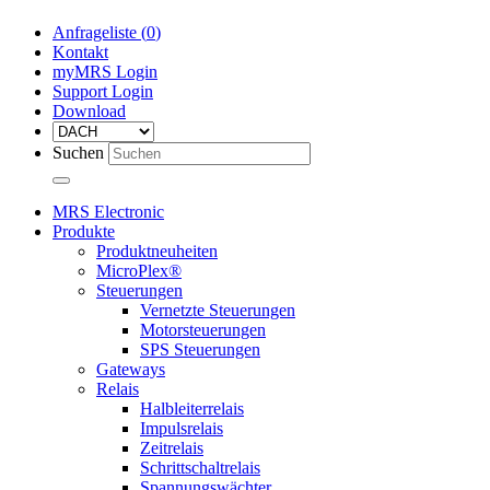
Anfrageliste (
0
)
Kontakt
myMRS Login
Support Login
Download
Suchen
MRS Electronic
Produkte
Produktneuheiten
MicroPlex®
Steuerungen
Vernetzte Steuerungen
Motorsteuerungen
SPS Steuerungen
Gateways
Relais
Halbleiterrelais
Impulsrelais
Zeitrelais
Schrittschaltrelais
Spannungswächter