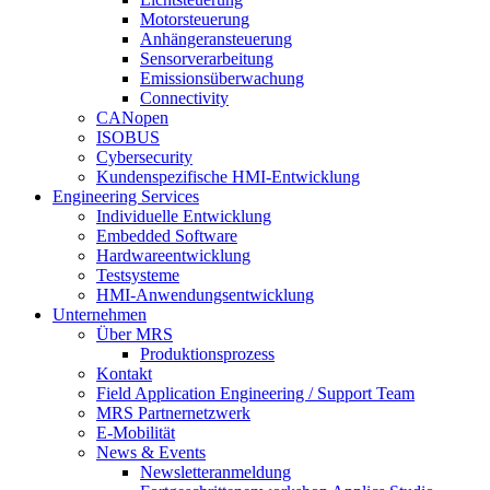
Motorsteuerung
Anhängeransteuerung
Sensorverarbeitung
Emissionsüberwachung
Connectivity
CANopen
ISOBUS
Cybersecurity
Kundenspezifische HMI-Entwicklung
Engineering Services
Individuelle Entwicklung
Embedded Software
Hardwareentwicklung
Testsysteme
HMI-Anwendungsentwicklung
Unternehmen
Über MRS
Produktionsprozess
Kontakt
Field Application Engineering / Support Team
MRS Partnernetzwerk
E-Mobilität
News & Events
Newsletteranmeldung