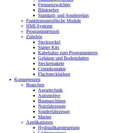
Frequenzwächter
Blinkgeber
Standard- und Sonderrelais
Funktionsspezifische Module
HMI-Systeme
Programmiertools
Zubehör
Stecksockel
Starter Kits
Kabelsätze zum Programmieren
Gehäuse und Bodenplatten
Steckerpakete
Crimpkontakte
Flachsteckhülsen
Kompetenzen
Branchen
Agrartechnik
Automotive
Baumaschinen
Nutzfahrzeuge
Sonderfahrzeuge
Marine
Applikationen
Hydraulikansteuerung
Lichtsteuerung