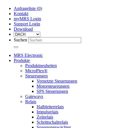
Anfrageliste (
0
)
Kontakt
myMRS Login
Support Login
Download
Suchen
MRS Electronic
Produkte
Produktneuheiten
MicroPlex®
Steuerungen
Vernetzte Steuerungen
Motorsteuerungen
SPS Steuerungen
Gateways
Relais
Halbleiterrelais
Impulsrelais
Zeitrelais
Schrittschaltrelais
Spannungswächter