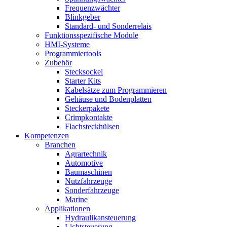
Frequenzwächter
Blinkgeber
Standard- und Sonderrelais
Funktionsspezifische Module
HMI-Systeme
Programmiertools
Zubehör
Stecksockel
Starter Kits
Kabelsätze zum Programmieren
Gehäuse und Bodenplatten
Steckerpakete
Crimpkontakte
Flachsteckhülsen
Kompetenzen
Branchen
Agrartechnik
Automotive
Baumaschinen
Nutzfahrzeuge
Sonderfahrzeuge
Marine
Applikationen
Hydraulikansteuerung
Lichtsteuerung