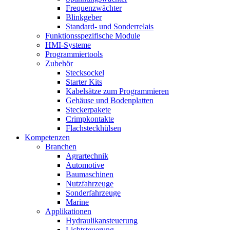
Frequenzwächter
Blinkgeber
Standard- und Sonderrelais
Funktionsspezifische Module
HMI-Systeme
Programmiertools
Zubehör
Stecksockel
Starter Kits
Kabelsätze zum Programmieren
Gehäuse und Bodenplatten
Steckerpakete
Crimpkontakte
Flachsteckhülsen
Kompetenzen
Branchen
Agrartechnik
Automotive
Baumaschinen
Nutzfahrzeuge
Sonderfahrzeuge
Marine
Applikationen
Hydraulikansteuerung
Lichtsteuerung