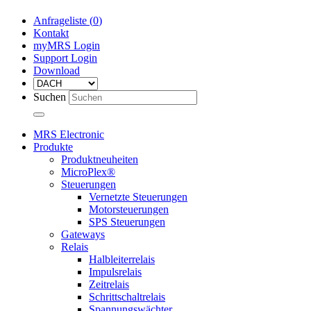
Anfrageliste (
0
)
Kontakt
myMRS Login
Support Login
Download
Suchen
MRS Electronic
Produkte
Produktneuheiten
MicroPlex®
Steuerungen
Vernetzte Steuerungen
Motorsteuerungen
SPS Steuerungen
Gateways
Relais
Halbleiterrelais
Impulsrelais
Zeitrelais
Schrittschaltrelais
Spannungswächter