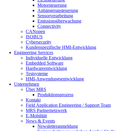
Motorsteuerung
Anhängeransteuerung
Sensorverarbeitung
Emissionsüberwachung
Connectivity
CANopen
ISOBUS
Cybersecurity
Kundenspezifische HMI-Entwicklung
Engineering Services
Individuelle Entwicklung
Embedded Software
Hardwareentwicklung
Testsysteme
HMI-Anwendungsentwicklung
Unternehmen
Über MRS
Produktionsprozess
Kontakt
Field Application Engineering / Support Team
MRS Partnernetzwerk
E-Mobilität
News & Events
Newsletteranmeldung