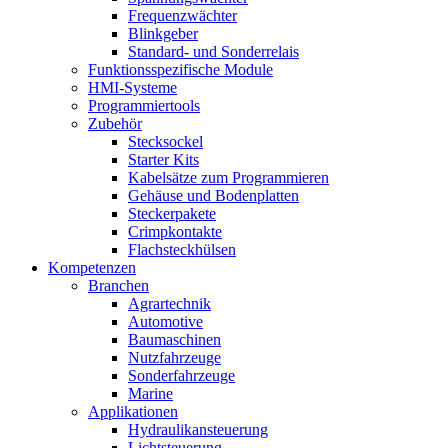
Frequenzwächter
Blinkgeber
Standard- und Sonderrelais
Funktionsspezifische Module
HMI-Systeme
Programmiertools
Zubehör
Stecksockel
Starter Kits
Kabelsätze zum Programmieren
Gehäuse und Bodenplatten
Steckerpakete
Crimpkontakte
Flachsteckhülsen
Kompetenzen
Branchen
Agrartechnik
Automotive
Baumaschinen
Nutzfahrzeuge
Sonderfahrzeuge
Marine
Applikationen
Hydraulikansteuerung
Lichtsteuerung