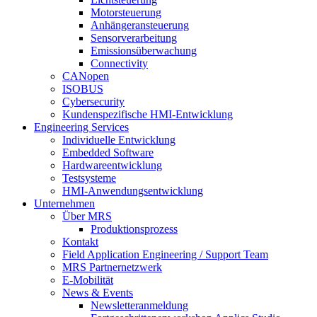
Motorsteuerung
Anhängeransteuerung
Sensorverarbeitung
Emissionsüberwachung
Connectivity
CANopen
ISOBUS
Cybersecurity
Kundenspezifische HMI-Entwicklung
Engineering Services
Individuelle Entwicklung
Embedded Software
Hardwareentwicklung
Testsysteme
HMI-Anwendungsentwicklung
Unternehmen
Über MRS
Produktionsprozess
Kontakt
Field Application Engineering / Support Team
MRS Partnernetzwerk
E-Mobilität
News & Events
Newsletteranmeldung