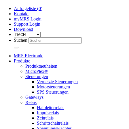
Anfrageliste (
0
)
Kontakt
myMRS Login
Support Login
Download
Suchen
MRS Electronic
Produkte
Produktneuheiten
MicroPlex®
Steuerungen
Vernetzte Steuerungen
Motorsteuerungen
SPS Steuerungen
Gateways
Relais
Halbleiterrelais
Impulsrelais
Zeitrelais
Schrittschaltrelais
Spannungswächter