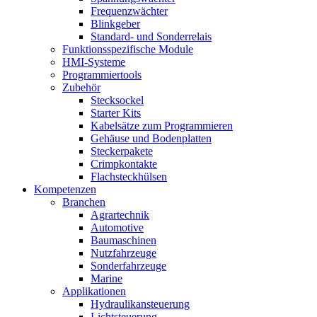
Frequenzwächter
Blinkgeber
Standard- und Sonderrelais
Funktionsspezifische Module
HMI-Systeme
Programmiertools
Zubehör
Stecksockel
Starter Kits
Kabelsätze zum Programmieren
Gehäuse und Bodenplatten
Steckerpakete
Crimpkontakte
Flachsteckhülsen
Kompetenzen
Branchen
Agrartechnik
Automotive
Baumaschinen
Nutzfahrzeuge
Sonderfahrzeuge
Marine
Applikationen
Hydraulikansteuerung
Lichtsteuerung