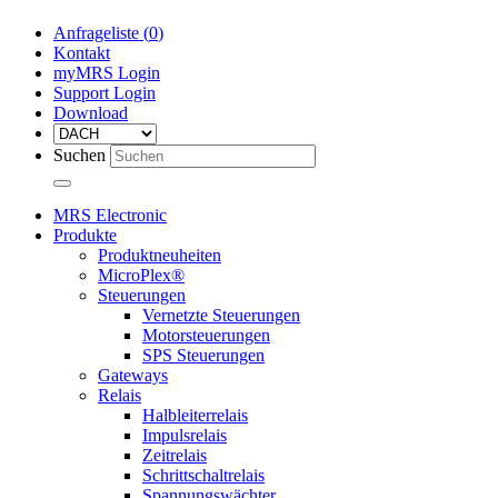
Anfrageliste (
0
)
Kontakt
myMRS Login
Support Login
Download
Suchen
MRS Electronic
Produkte
Produktneuheiten
MicroPlex®
Steuerungen
Vernetzte Steuerungen
Motorsteuerungen
SPS Steuerungen
Gateways
Relais
Halbleiterrelais
Impulsrelais
Zeitrelais
Schrittschaltrelais
Spannungswächter