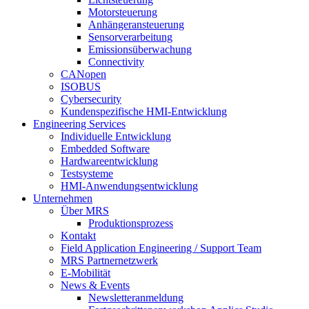
Motorsteuerung
Anhängeransteuerung
Sensorverarbeitung
Emissionsüberwachung
Connectivity
CANopen
ISOBUS
Cybersecurity
Kundenspezifische HMI-Entwicklung
Engineering Services
Individuelle Entwicklung
Embedded Software
Hardwareentwicklung
Testsysteme
HMI-Anwendungsentwicklung
Unternehmen
Über MRS
Produktionsprozess
Kontakt
Field Application Engineering / Support Team
MRS Partnernetzwerk
E-Mobilität
News & Events
Newsletteranmeldung