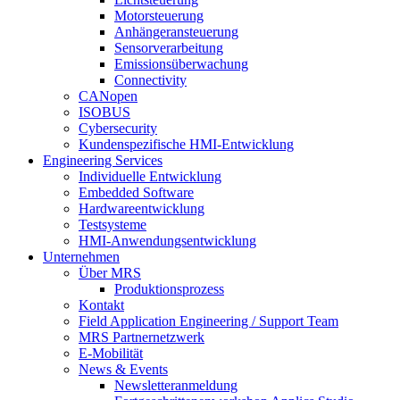
Motorsteuerung
Anhängeransteuerung
Sensorverarbeitung
Emissionsüberwachung
Connectivity
CANopen
ISOBUS
Cybersecurity
Kundenspezifische HMI-Entwicklung
Engineering Services
Individuelle Entwicklung
Embedded Software
Hardwareentwicklung
Testsysteme
HMI-Anwendungsentwicklung
Unternehmen
Über MRS
Produktionsprozess
Kontakt
Field Application Engineering / Support Team
MRS Partnernetzwerk
E-Mobilität
News & Events
Newsletteranmeldung