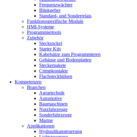
Frequenzwächter
Blinkgeber
Standard- und Sonderrelais
Funktionsspezifische Module
HMI-Systeme
Programmiertools
Zubehör
Stecksockel
Starter Kits
Kabelsätze zum Programmieren
Gehäuse und Bodenplatten
Steckerpakete
Crimpkontakte
Flachsteckhülsen
Kompetenzen
Branchen
Agrartechnik
Automotive
Baumaschinen
Nutzfahrzeuge
Sonderfahrzeuge
Marine
Applikationen
Hydraulikansteuerung
Lichtsteuerung