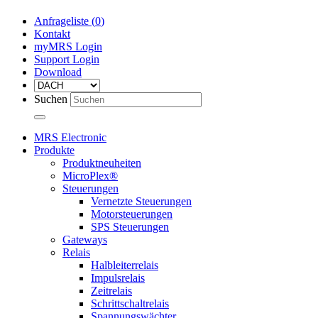
Anfrageliste (
0
)
Kontakt
myMRS Login
Support Login
Download
Suchen
MRS Electronic
Produkte
Produktneuheiten
MicroPlex®
Steuerungen
Vernetzte Steuerungen
Motorsteuerungen
SPS Steuerungen
Gateways
Relais
Halbleiterrelais
Impulsrelais
Zeitrelais
Schrittschaltrelais
Spannungswächter