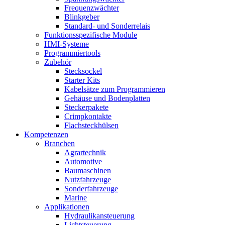
Frequenzwächter
Blinkgeber
Standard- und Sonderrelais
Funktionsspezifische Module
HMI-Systeme
Programmiertools
Zubehör
Stecksockel
Starter Kits
Kabelsätze zum Programmieren
Gehäuse und Bodenplatten
Steckerpakete
Crimpkontakte
Flachsteckhülsen
Kompetenzen
Branchen
Agrartechnik
Automotive
Baumaschinen
Nutzfahrzeuge
Sonderfahrzeuge
Marine
Applikationen
Hydraulikansteuerung
Lichtsteuerung