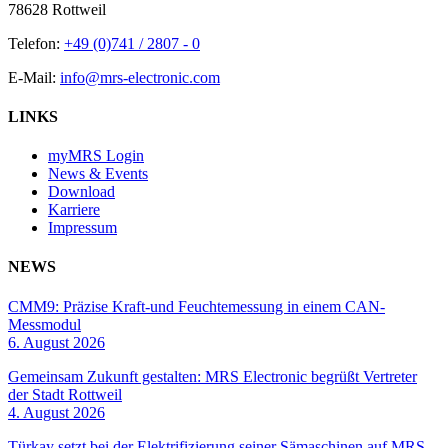
78628 Rottweil
Telefon:
+49 (0)741 / 2807 - 0
E-Mail:
info@mrs-electronic.com
LINKS
myMRS Login
News & Events
Download
Karriere
Impressum
NEWS
CMM9: Präzise Kraft-und Feuchtemessung in einem CAN-
Messmodul
6. August 2026
Gemeinsam Zukunft gestalten: MRS Electronic begrüßt Vertreter
der Stadt Rottweil
4. August 2026
Türkay setzt bei der Elektrifizierung seiner Sämaschinen auf MRS