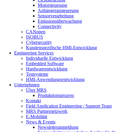
Motorsteuerung
Anhängeransteuerung
Sensorverarbeitung
Emissionsüberwachung
Connectivity
CANopen
ISOBUS
Cybersecurity
Kundenspezifische HMI-Entwicklung
Engineering Services
Individuelle Entwicklung
Embedded Software
Hardwareentwicklung
Testsysteme
HMI-Anwendungsentwicklung
Unternehmen
Über MRS
Produktionsprozess
Kontakt
Field Application Engineering / Support Team
MRS Partnernetzwerk
E-Mobilität
News & Events
Newsletteranmeldung