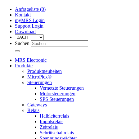
Anfrageliste (
0
)
Kontakt
myMRS Login
Support Login
Download
Suchen
MRS Electronic
Produkte
Produktneuheiten
MicroPlex®
Steuerungen
Vernetzte Steuerungen
Motorsteuerungen
SPS Steuerungen
Gateways
Relais
Halbleiterrelais
Impulsrelais
Zeitrelais
Schrittschaltrelais
Spannungswächter