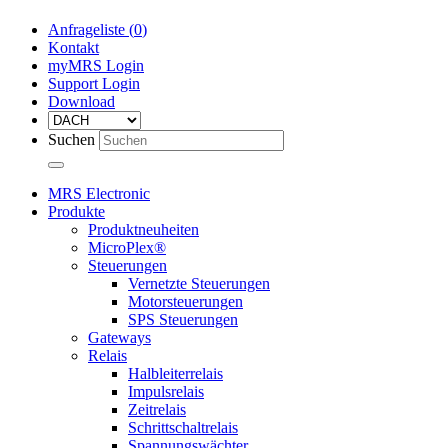
Anfrageliste (
0
)
Kontakt
myMRS Login
Support Login
Download
Suchen
MRS Electronic
Produkte
Produktneuheiten
MicroPlex®
Steuerungen
Vernetzte Steuerungen
Motorsteuerungen
SPS Steuerungen
Gateways
Relais
Halbleiterrelais
Impulsrelais
Zeitrelais
Schrittschaltrelais
Spannungswächter