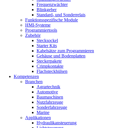
Frequenzwächter
Blinkgeber
Standard- und Sonderrelais
Funktionsspezifische Module
HMI-Systeme
Programmiertools
Zubehör
Stecksockel
Starter Kits
Kabelsätze zum Programmieren
Gehäuse und Bodenplatten
Steckerpakete
Crimpkontakte
Flachsteckhülsen
Kompetenzen
Branchen
Agrartechnik
Automotive
Baumaschinen
Nutzfahrzeuge
Sonderfahrzeuge
Marine
Applikationen
Hydraulikansteuerung
Lichtsteuerung