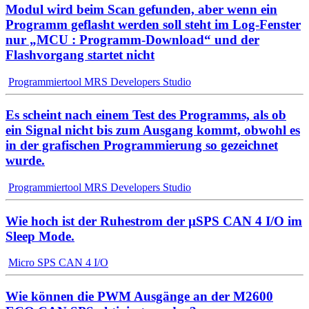
Modul wird beim Scan gefunden, aber wenn ein
Programm geflasht werden soll steht im Log-Fenster
nur „MCU : Programm-Download“ und der
Flashvorgang startet nicht
Programmiertool MRS Developers Studio
Es scheint nach einem Test des Programms, als ob
ein Signal nicht bis zum Ausgang kommt, obwohl es
in der grafischen Programmierung so gezeichnet
wurde.
Programmiertool MRS Developers Studio
Wie hoch ist der Ruhestrom der µSPS CAN 4 I/O im
Sleep Mode.
Micro SPS CAN 4 I/O
Wie können die PWM Ausgänge an der M2600