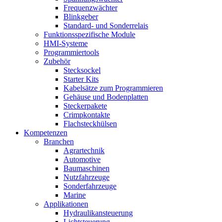
Frequenzwächter
Blinkgeber
Standard- und Sonderrelais
Funktionsspezifische Module
HMI-Systeme
Programmiertools
Zubehör
Stecksockel
Starter Kits
Kabelsätze zum Programmieren
Gehäuse und Bodenplatten
Steckerpakete
Crimpkontakte
Flachsteckhülsen
Kompetenzen
Branchen
Agrartechnik
Automotive
Baumaschinen
Nutzfahrzeuge
Sonderfahrzeuge
Marine
Applikationen
Hydraulikansteuerung
Lichtsteuerung