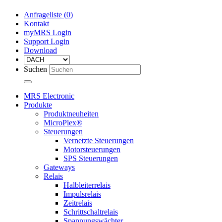
Anfrageliste (
0
)
Kontakt
myMRS Login
Support Login
Download
Suchen
MRS Electronic
Produkte
Produktneuheiten
MicroPlex®
Steuerungen
Vernetzte Steuerungen
Motorsteuerungen
SPS Steuerungen
Gateways
Relais
Halbleiterrelais
Impulsrelais
Zeitrelais
Schrittschaltrelais
Spannungswächter