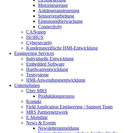
Motorsteuerung
Anhängeransteuerung
Sensorverarbeitung
Emissionsüberwachung
Connectivity
CANopen
ISOBUS
Cybersecurity
Kundenspezifische HMI-Entwicklung
Engineering Services
Individuelle Entwicklung
Embedded Software
Hardwareentwicklung
Testsysteme
HMI-Anwendungsentwicklung
Unternehmen
Über MRS
Produktionsprozess
Kontakt
Field Application Engineering / Support Team
MRS Partnernetzwerk
E-Mobilität
News & Events
Newsletteranmeldung