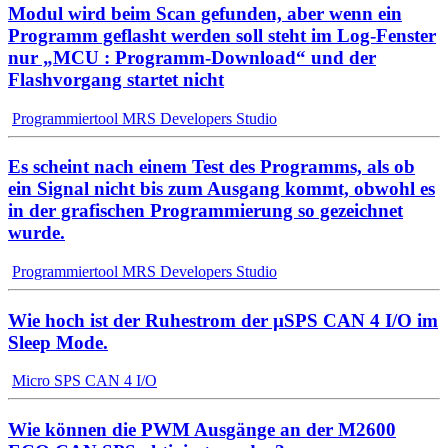
Modul wird beim Scan gefunden, aber wenn ein
Programm geflasht werden soll steht im Log-Fenster
nur „MCU : Programm-Download“ und der
Flashvorgang startet nicht
Programmiertool MRS Developers Studio
Es scheint nach einem Test des Programms, als ob
ein Signal nicht bis zum Ausgang kommt, obwohl es
in der grafischen Programmierung so gezeichnet
wurde.
Programmiertool MRS Developers Studio
Wie hoch ist der Ruhestrom der µSPS CAN 4 I/O im
Sleep Mode.
Micro SPS CAN 4 I/O
Wie können die PWM Ausgänge an der M2600