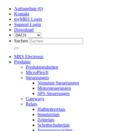
Anfrageliste (
0
)
Kontakt
myMRS Login
Support Login
Download
Suchen
MRS Electronic
Produkte
Produktneuheiten
MicroPlex®
Steuerungen
Vernetzte Steuerungen
Motorsteuerungen
SPS Steuerungen
Gateways
Relais
Halbleiterrelais
Impulsrelais
Zeitrelais
Schrittschaltrelais
Spannungswächter