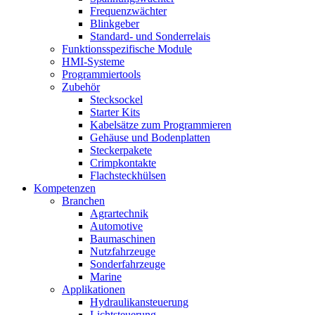
Frequenzwächter
Blinkgeber
Standard- und Sonderrelais
Funktionsspezifische Module
HMI-Systeme
Programmiertools
Zubehör
Stecksockel
Starter Kits
Kabelsätze zum Programmieren
Gehäuse und Bodenplatten
Steckerpakete
Crimpkontakte
Flachsteckhülsen
Kompetenzen
Branchen
Agrartechnik
Automotive
Baumaschinen
Nutzfahrzeuge
Sonderfahrzeuge
Marine
Applikationen
Hydraulikansteuerung
Lichtsteuerung