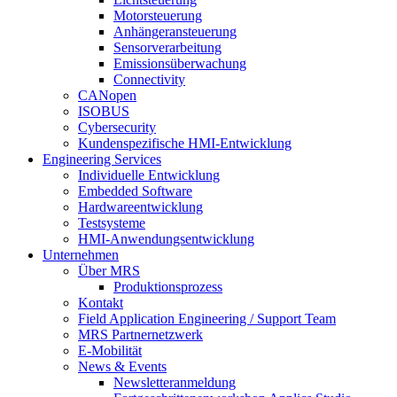
Motorsteuerung
Anhängeransteuerung
Sensorverarbeitung
Emissionsüberwachung
Connectivity
CANopen
ISOBUS
Cybersecurity
Kundenspezifische HMI-Entwicklung
Engineering Services
Individuelle Entwicklung
Embedded Software
Hardwareentwicklung
Testsysteme
HMI-Anwendungsentwicklung
Unternehmen
Über MRS
Produktionsprozess
Kontakt
Field Application Engineering / Support Team
MRS Partnernetzwerk
E-Mobilität
News & Events
Newsletteranmeldung