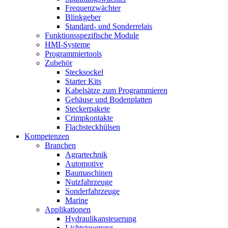
Frequenzwächter
Blinkgeber
Standard- und Sonderrelais
Funktionsspezifische Module
HMI-Systeme
Programmiertools
Zubehör
Stecksockel
Starter Kits
Kabelsätze zum Programmieren
Gehäuse und Bodenplatten
Steckerpakete
Crimpkontakte
Flachsteckhülsen
Kompetenzen
Branchen
Agrartechnik
Automotive
Baumaschinen
Nutzfahrzeuge
Sonderfahrzeuge
Marine
Applikationen
Hydraulikansteuerung
Lichtsteuerung