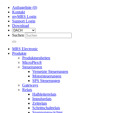
Anfrageliste (
0
)
Kontakt
myMRS Login
Support Login
Download
Suchen
MRS Electronic
Produkte
Produktneuheiten
MicroPlex®
Steuerungen
Vernetzte Steuerungen
Motorsteuerungen
SPS Steuerungen
Gateways
Relais
Halbleiterrelais
Impulsrelais
Zeitrelais
Schrittschaltrelais
Spannungswächter