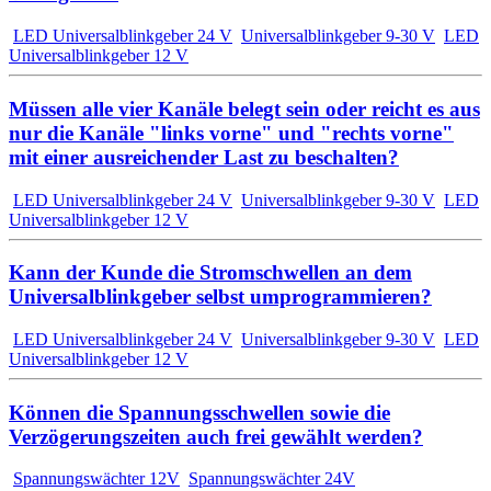
LED Universalblinkgeber 24 V
Universalblinkgeber 9-30 V
LED
Universalblinkgeber 12 V
Müssen alle vier Kanäle belegt sein oder reicht es aus
nur die Kanäle "links vorne" und "rechts vorne"
mit einer ausreichender Last zu beschalten?
LED Universalblinkgeber 24 V
Universalblinkgeber 9-30 V
LED
Universalblinkgeber 12 V
Kann der Kunde die Stromschwellen an dem
Universalblinkgeber selbst umprogrammieren?
LED Universalblinkgeber 24 V
Universalblinkgeber 9-30 V
LED
Universalblinkgeber 12 V
Können die Spannungsschwellen sowie die
Verzögerungszeiten auch frei gewählt werden?
Spannungswächter 12V
Spannungswächter 24V