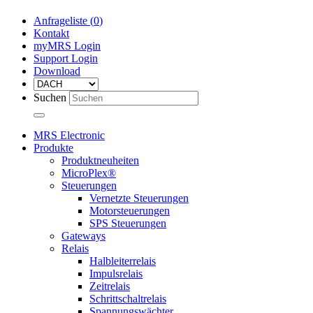
Anfrageliste (
0
)
Kontakt
myMRS Login
Support Login
Download
Suchen
MRS Electronic
Produkte
Produktneuheiten
MicroPlex®
Steuerungen
Vernetzte Steuerungen
Motorsteuerungen
SPS Steuerungen
Gateways
Relais
Halbleiterrelais
Impulsrelais
Zeitrelais
Schrittschaltrelais
Spannungswächter