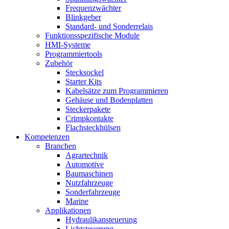
Frequenzwächter
Blinkgeber
Standard- und Sonderrelais
Funktionsspezifische Module
HMI-Systeme
Programmiertools
Zubehör
Stecksockel
Starter Kits
Kabelsätze zum Programmieren
Gehäuse und Bodenplatten
Steckerpakete
Crimpkontakte
Flachsteckhülsen
Kompetenzen
Branchen
Agrartechnik
Automotive
Baumaschinen
Nutzfahrzeuge
Sonderfahrzeuge
Marine
Applikationen
Hydraulikansteuerung
Lichtsteuerung